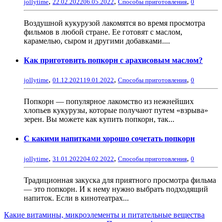
,
,
,
jollytime
22.02.2022
06.05.2022
Способы приготовления
0
Воздушной кукурузой лакомятся во время просмотра
фильмов в любой стране. Ее готовят с маслом,
карамелью, сыром и другими добавками....
Как приготовить попкорн с арахисовым маслом?
,
,
,
jollytime
01.12.2021
19.01.2022
Способы приготовления
0
Попкорн — популярное лакомство из нежнейших
хлопьев кукурузы, которые получают путем «взрыва»
зерен. Вы можете как купить попкорн, так...
С какими напитками хорошо сочетать попкорн
,
,
,
jollytime
31.01.2022
04.02.2022
Способы приготовления
0
Традиционная закуска для приятного просмотра фильма
— это попкорн. И к нему нужно выбрать подходящий
напиток. Если в кинотеатрах...
Какие витамины, микроэлементы и питательные вещества