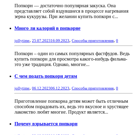
Попкорн — достаточно популярная закуска. Она
представляет собой вздувшиеся в процессе нагревания
зерна кукурузы. При желании купить попкорн с...
Много ли калорий в попкорне
,
,
,
jollytime
25.07.2023
16.09.2023
Способы приготовления
0
Попкорн – один из самых популярных фастфудов. Ведь
купить попкорн для просмотра какого-нибудь фильма-
это уже традиция. Однако, многие...
С чем подать попкорн детям
,
,
,
jollytime
06.12.2023
06.12.2023
Способы приготовления
0
Приготовление попкорна детям может быть отличным
способом порадовать их, ведь это вкусное и хрустящее
лакомство любят многие. Продукт является...
Почему взрывается попкорн