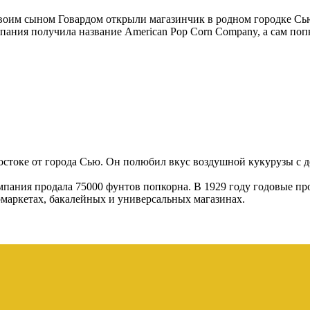
своим сыном Говардом открыли магазинчик в родном городке Сь
ния получила название American Pop Corn Company, а сам попко
стоке от города Сью. Он полюбил вкус воздушной кукурузы с де
мпания продала 75000 фунтов попкорна. В 1929 году годовые пр
рмаркетах, бакалейных и универсальных магазинах.