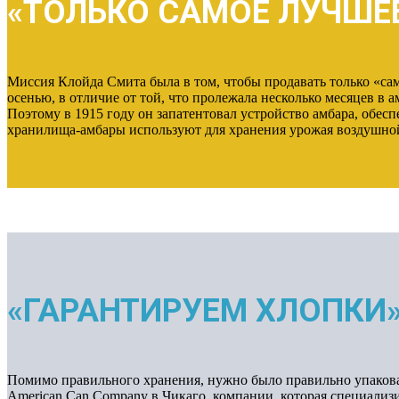
«ТОЛЬКО САМОЕ ЛУЧШЕ
Миссия Клойда Смита была в том, чтобы продавать только «само
осенью, в отличие от той, что пролежала несколько месяцев в а
Поэтому в 1915 году он запатентовал устройство амбара, обе
хранилища-амбары используют для хранения урожая воздушной
«ГАРАНТИРУЕМ ХЛОПКИ
Помимо правильного хранения, нужно было правильно упаковат
American Can Company в Чикаго, компании, которая специализир