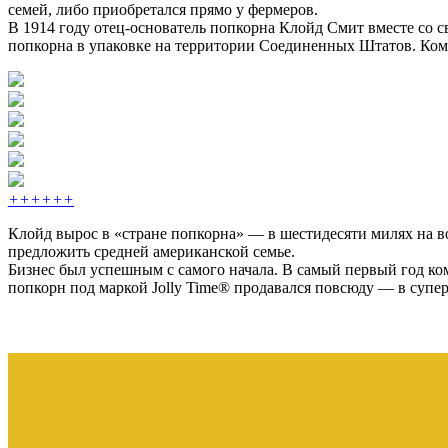
семей, либо приобретался прямо у фермеров.
В 1914 году отец-основатель попкорна Клойд Смит вместе со 
попкорна в упаковке на территории Соединенных Штатов. Компа
+
+
+
+
+
+
Клойд вырос в «стране попкорна» — в шестидесяти милях на во
предложить средней американской семье.
Бизнес был успешным с самого начала. В самый первый год ко
попкорн под маркой Jolly Time® продавался повсюду — в супе