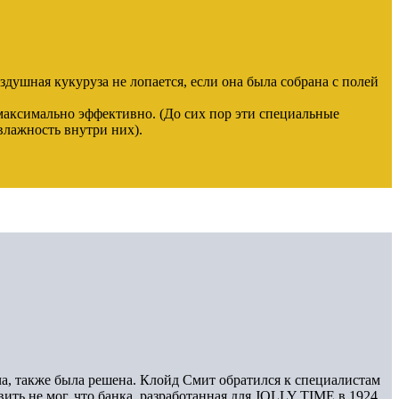
здушная кукуруза не лопается, если она была собрана с полей
максимально эффективно. (До сих пор эти специальные
влажность внутри них).
ча, также была решена. Клойд Смит обратился к специалистам
ить не мог, что банка, разработанная для JOLLY TIME в 1924