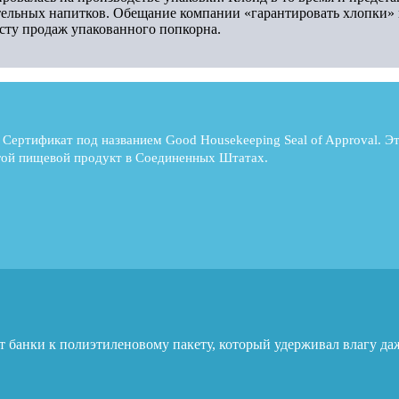
ительных напитков. Обещание компании «гарантировать хлопки»
сту продаж упакованного попкорна.
л Сертификат под названием Good Housekeeping Seal of Approval. 
гой пищевой продукт в Соединенных Штатах.
от банки к полиэтиленовому пакету, который удерживал влагу да