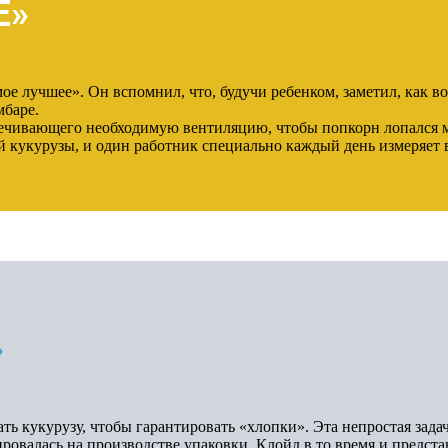
Е»
е лучшее». Он вспомнил, что, будучи ребенком, заметил, как во
мбаре.
спечивающего необходимую вентиляцию, чтобы попкорн лопался 
 кукурузы, и один работник специально каждый день измеряет 
»
ь кукурузу, чтобы гарантировать «хлопки». Эта непростая зада
овалась на производстве упаковки. Клойд в то время и представ