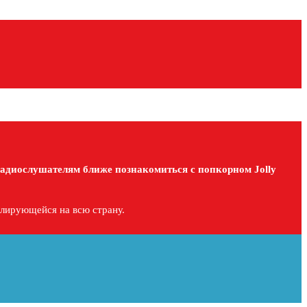
 радиослушателям ближе познакомиться с попкорном Jolly
слирующейся на всю страну.