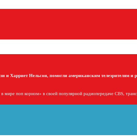
Оззи и Харриет Нельсон, помогли американским телезрителям и
 в мире поп корном» в своей популярной радиопередаче CBS, тран