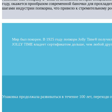
году, окажется прообразом современной баночки для прохлад
шагами индустрии попкорна, что привело к стремительному ро
Мир был покорен. В 1925 году попкорн Jolly Time® получи
JOLLY TIME владеет сертификатом дольше, чем любой дру
Упаковка продолжала развиваться в течение 100 лет, переходя 