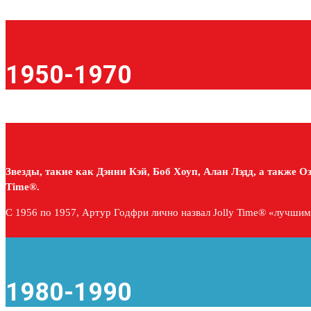
1950-1970
Звезды, такие как Дэнни Кэй, Боб Хоуп, Алан Лэдд, а также 
Time®.
С 1956 по 1957, Артур Годфри лично назвал Jolly Time® «лучшим
1980-1990