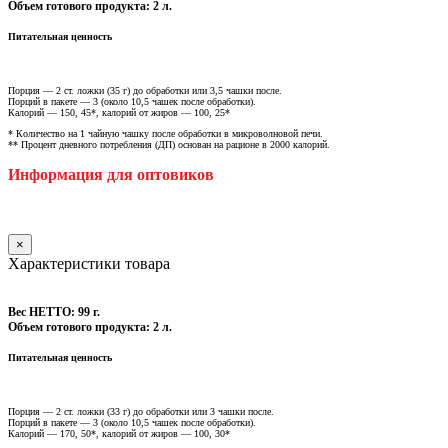
Объем готового продукта: 2 л.
Питательная ценность
Порция — 2 ст. ложки (35 г) до обработки или 3,5 чашки после.
Порций в пакете — 3 (около 10,5 чашек после обработки).
Калорий — 150, 45*, калорий от жиров — 100, 25*
* Количество на 1 чайную чашку после обработки в микроволновой печи.
** Процент дневного потребления (ДП) основан на рационе в 2000 калорий.
Информация для оптовиков
×
Характеристики товара
Вес НЕТТО: 99 г.
Объем готового продукта: 2 л.
Питательная ценность
Порция — 2 ст. ложки (33 г) до обработки или 3 чашки после.
Порций в пакете — 3 (около 10,5 чашек после обработки).
Калорий — 170, 50*, калорий от жиров — 100, 30*