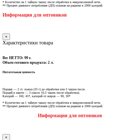
* Количество на 1 чайную чашку после обработки в микроволновой печи.
** Процент дневного потребления (ДП) основан на рационе в 2000 калорий.
Информация для оптовиков
×
Характеристики товара
Вес НЕТТО: 99 г.
Объем готового продукта: 2 л.
Питательная ценность
Порция — 2 ст. ложки (33 г) до обработки или 3 чашки после.
Порций в пакете — 3 (около 10,5 чашек после обработки).
Калорий — 160, 45*, калорий от жиров — 90, 30*
* Количество на 1 чайную чашку после обработки в микроволновой печи.
** Процент дневного потребления (ДП) основан на рационе в 2000 калорий.
Информация для оптовиков
×