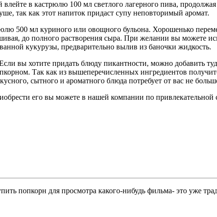
й влейте в кастрюлю 100 мл светлого лагерного пива, продолжа
уше, так как этот напиток придаст супу неповторимый аромат.
рюлю 500 мл куриного или овощного бульона. Хорошенько перемеш
ивая, до полного растворения сыра. При желании вы можете исп
ованной кукурузы, предварительно вылив из баночки жидкость.
 Если вы хотите придать блюду пикантности, можно добавить ту
попкорном. Так как из вышеперечисленных ингредиентов получит
кусного, сытного и ароматного блюда потребует от вас не больше
риобрести его вы можете в нашей компании по привлекательной 
ить попкорн для просмотра какого-нибудь фильма- это уже трад