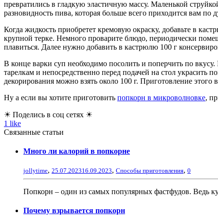
превратились в гладкую эластичную массу. Маленькой струйко
разновидность пива, которая больше всего приходится вам по д
Когда жидкость приобретет кремовую окраску, добавьте в каст
крупной терке. Немного проварите блюдо, периодически помеш
плавиться. Далее нужно добавить в кастрюлю 100 г консервир
В конце варки суп необходимо посолить и поперчить по вкусу.
тарелкам и непосредственно перед подачей на стол украсить 
декорирования можно взять около 100 г. Приготовление этого в
Ну а если вы хотите приготовить
попкорн в микроволновке
, п
☀ Поделись в соц сетях ☀
1
like
Связанные статьи
Много ли калорий в попкорне
,
,
,
jollytime
25.07.2023
16.09.2023
Способы приготовления
0
Попкорн – один из самых популярных фастфудов. Ведь куп
Почему взрывается попкорн