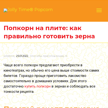
Togg
Попкорн на плите: как
правильно готовить зерна
navi
,
,
,
25.01.2022
jollytime
Способы приготовления
0
Чаще всего попкорн предлагают приобрести в
кинотеатрах, но обычно его цена выше стоимости самих
билетов. Гораздо проще приготовить лакомство
самостоятельно в домашних условиях.
Для этого
достаточно
купить попкорн
в зернах и соблюдать все
тонкости рецепта.